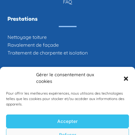
FAQ
Prestations
Nettoyage toiture
Ravalement de façade
Traitement de charpente et isolation
Gérer le consentement aux
cookies
Pour offrir les meilleures expériences, nous utilisons des technologies
telles que les cookies pour stocker et/ou accéder aux informations des
appareils.
02 99 82 38 33
Accepter
Refuser