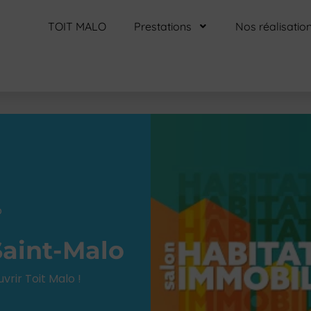
TOIT MALO
Prestations
Nos réalisatio
o
 Saint-Malo
rir Toit Malo !