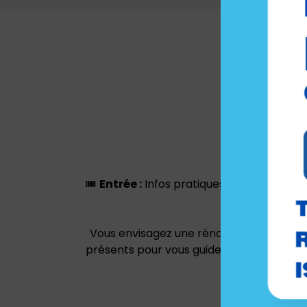
Toit
🎟️
Entrée :
Infos pratiques :
5€
sur place
Vous envisagez une rénovation de toiture
présents pour vous guider et vous propos
💬
Venez nous r