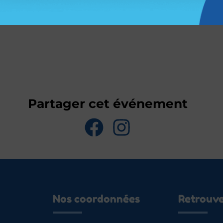
On a hâte d’échanger avec vous ! 💙
Partager cet événement
Nos coordonnées
Retrouv