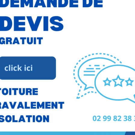
À propos de l'événement
✨
ÉVÉNEMENT
 Malo participe au
Salon de l’Habitat de Saint-Malo
! 
📅
Dates :
du 06 au 08 mars 2025
📍
Lieu :
Quai Saint-Malo, 35400 Saint-Malo
Entrée gratuite
lors de la première heure d’ouvertur
18 ans
, de façade, un traitement de charpente ou une améliorat
er des solutions adaptées à vos besoins. Profitez de ce
concrétiser votre projet !
encontrer sur notre stand et bénéficiez de conseils p