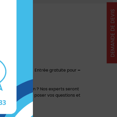
DEMANDE DE DEVIS
🏠✨
e
tous les jours
Entrée gratuite pour
–
ion de l’isolation ? Nos experts seront
t événement pour poser vos questions et
ersonnalisés !