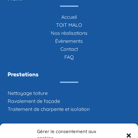
Nettoyage toiture Combourg
Nettoyage toiture Cancale
Nettoyage toiture Dinan
Menu
Nettoyage toiture Dol-de-Bretagne
Nettoyage toiture Saint-Aubin-du-cormier
Nettoyage toiture Tinténiac
Nettoyage toiture Ernée
Accueil
Nettoyage toiture Fougères
TOIT MALO
Nettoyage toiture Granville
Nettoyage toiture Mayenne
Nos réalisations
Nettoyage toiture Miniac-Morvan
Nettoyage toiture Vitré
Évènements
Nettoyage toiture Saint-Hilaire-du-Harcouët
Nettoyage toiture Saint-James
Contact
Nettoyage toiture Sens-de-bretagne
FAQ
Nettoyage toiture Saint-Malo
Nettoyage toiture Sourdeval
Nettoyage toiture Pontorson
Nettoyage toiture Villedieu-les-Poêles
Prestations
Nettoyage toiture
Ravalement de façade
Traitement de charpente et isolation
Gérer le consentement aux