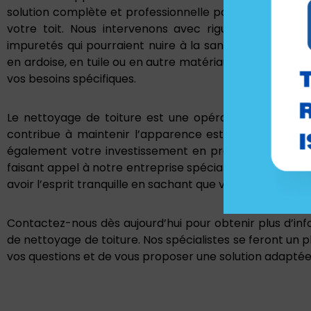
solution complète et professionnelle pour préserver la 
votre toit. Nous intervenons avec rigueur et minutie
impuretés qui pourraient nuire à la santé de votre toit
en ardoise, en tuile ou en autre matériau, nous somme
vos besoins spécifiques.
Le nettoyage de toiture est une opération à ne pas n
contribue à maintenir l’apparence esthétique de votr
également votre investissement en préservant la durée
faisant appel à notre entreprise spécialisée en nettoya
avoir l’esprit tranquille en sachant que votre toit est e
Contactez-nous dès aujourd’hui pour obtenir plus d’inf
de nettoyage de toiture. Nos spécialistes se feront un p
vos questions et de vous proposer une solution adaptée