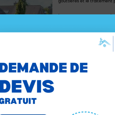
gouttières et le traitement 
Lorsque vous engagez notre
pouvez avoir l’assurance 
sommes fiers de notre rép
la satisfaction de nos cli
professionnalisme, diligenc
exceptionnels.
Nous comprenons que chaq
personnalisée. C’est pour
approfondie de votre toit
pour répondre à vos besoins
re, vous bénéficiez d’une