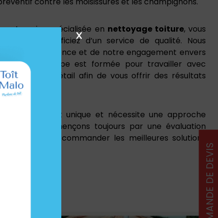
préventif contre les moisissures et les champignons.
 entreprise spécialisée en
nettoyage toiture
, vous
X
que vous bénéficiez d’un service de qualité. Nous
utation d’excellence et de notre engagement envers
ents. Notre équipe est formée pour travailler avec
e et souci du détail afin de vous offrir des résultats
ue toiture est unique et nécessite une approche
quoi nous commençons toujours par une évaluation
ure avant de recommander les meilleures solutions
DEMANDE DE DEVIS
 spécifiques.