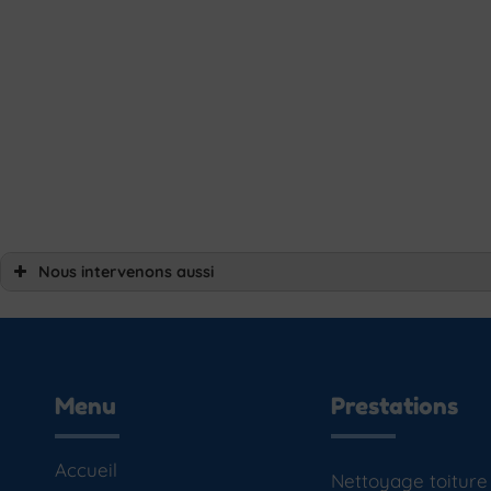
Nous intervenons aussi
Nettoyage toiture
Nettoyage toiture Avranches
Nettoyage toiture Combourg
Nettoyage toiture Cancale
Nettoyage toiture Dinan
Nettoyage toiture Dol-de-Bretagne
Nettoyage toiture Saint-Aubin-du-cormier
Menu
Prestations
Nettoyage toiture Tinténiac
Nettoyage toiture Ernée
Nettoyage toiture Fougères
Nettoyage toiture Granville
Accueil
Nettoyage toiture
Nettoyage toiture Mayenne