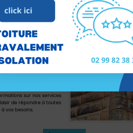
beauté et la durabilité de
 pour éliminer toutes les
ure. Que vous ayez un toit
s en mesure de répondre à
égliger. Non seulement il
e maison, mais il protège
 de vie de votre toit. En
ge de toiture, vous pouvez
ntre de bonnes mains.
ormations sur nos services
laisir de répondre à toutes
 à vos besoins.